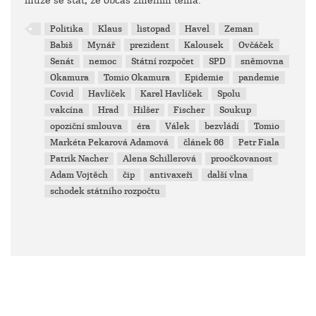
může se stát, že občas změním téma.
Politika
Klaus
listopad
Havel
Zeman
Babiš
Mynář
prezident
Kalousek
Ovčáček
Senát
nemoc
Státní rozpočet
SPD
sněmovna
Okamura
Tomio Okamura
Epidemie
pandemie
Covid
Havlíček
Karel Havlíček
Spolu
vakcína
Hrad
Hilšer
Fischer
Soukup
opoziční smlouva
éra
Válek
bezvládí
Tomio
Markéta Pekarová Adamová
článek 66
Petr Fiala
Patrik Nacher
Alena Schillerová
proočkovanost
Adam Vojtěch
čip
antivaxeři
další vlna
schodek státního rozpočtu