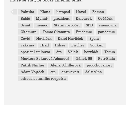
může se stát, že občas změním téma.
Politika
Klaus
listopad
Havel
Zeman
Babiš
Mynář
prezident
Kalousek
Ovčáček
Senát
nemoc
Státní rozpočet
SPD
sněmovna
Okamura
Tomio Okamura
Epidemie
pandemie
Covid
Havlíček
Karel Havlíček
Spolu
vakcína
Hrad
Hilšer
Fischer
Soukup
opoziční smlouva
éra
Válek
bezvládí
Tomio
Markéta Pekarová Adamová
článek 66
Petr Fiala
Patrik Nacher
Alena Schillerová
proočkovanost
Adam Vojtěch
čip
antivaxeři
další vlna
schodek státního rozpočtu