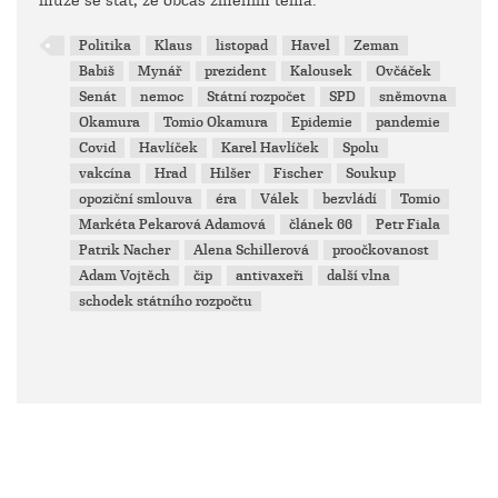
může se stát, že občas změním téma.
Politika
Klaus
listopad
Havel
Zeman
Babiš
Mynář
prezident
Kalousek
Ovčáček
Senát
nemoc
Státní rozpočet
SPD
sněmovna
Okamura
Tomio Okamura
Epidemie
pandemie
Covid
Havlíček
Karel Havlíček
Spolu
vakcína
Hrad
Hilšer
Fischer
Soukup
opoziční smlouva
éra
Válek
bezvládí
Tomio
Markéta Pekarová Adamová
článek 66
Petr Fiala
Patrik Nacher
Alena Schillerová
proočkovanost
Adam Vojtěch
čip
antivaxeři
další vlna
schodek státního rozpočtu