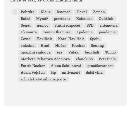
může se stát, že občas změním téma.
Politika
Klaus
listopad
Havel
Zeman
Babiš
Mynář
prezident
Kalousek
Ovčáček
Senát
nemoc
Státní rozpočet
SPD
sněmovna
Okamura
Tomio Okamura
Epidemie
pandemie
Covid
Havlíček
Karel Havlíček
Spolu
vakcína
Hrad
Hilšer
Fischer
Soukup
opoziční smlouva
éra
Válek
bezvládí
Tomio
Markéta Pekarová Adamová
článek 66
Petr Fiala
Patrik Nacher
Alena Schillerová
proočkovanost
Adam Vojtěch
čip
antivaxeři
další vlna
schodek státního rozpočtu