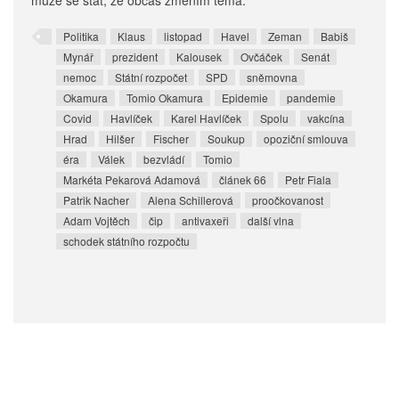
může se stát, že občas změním téma.
Politika
Klaus
listopad
Havel
Zeman
Babiš
Mynář
prezident
Kalousek
Ovčáček
Senát
nemoc
Státní rozpočet
SPD
sněmovna
Okamura
Tomio Okamura
Epidemie
pandemie
Covid
Havlíček
Karel Havlíček
Spolu
vakcína
Hrad
Hilšer
Fischer
Soukup
opoziční smlouva
éra
Válek
bezvládí
Tomio
Markéta Pekarová Adamová
článek 66
Petr Fiala
Patrik Nacher
Alena Schillerová
proočkovanost
Adam Vojtěch
čip
antivaxeři
další vlna
schodek státního rozpočtu